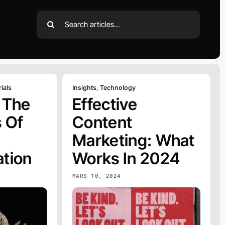
Search
for:
ials
Insights
,
Technology
 The
Effective
 Of
Content
Marketing: What
tion
Works In 2024
MARS 10, 2024