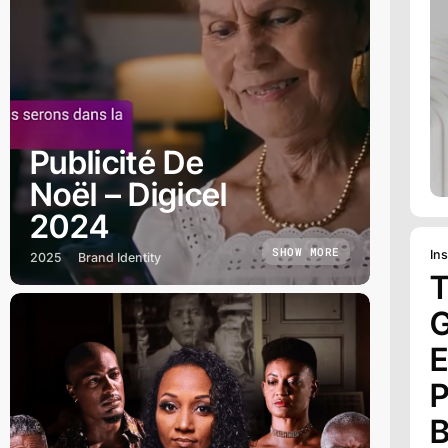
Publicité De
Noël – Digicel
2024
SHOW MORE
Ins
2025
Brand Identity
T
G
E
P
B