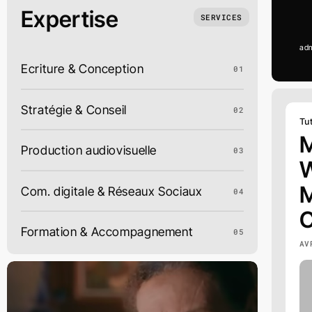
Expertise
SERVICES
ad
Ecriture & Conception
01
Stratégie & Conseil
02
Tut
M
Production audiovisuelle
03
W
M
Com. digitale & Réseaux Sociaux
04
Formation & Accompagnement
05
AV