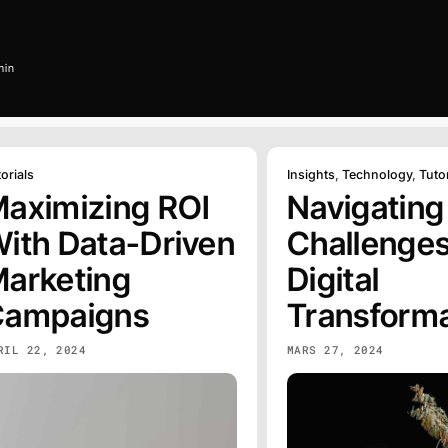
min
orials
Insights
,
Technology
,
Tutor
aximizing ROI
Navigating
ith Data-Driven
Challenges
arketing
Digital
Campaigns
Transforma
RIL 22, 2024
MARS 27, 2024